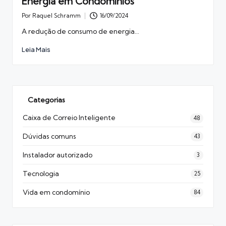
Energia em Condomínios
Por
Raquel Schramm
16/09/2024
Posted
by
A redução de consumo de energia…
Leia Mais
Categorias
Caixa de Correio Inteligente
48
Dúvidas comuns
43
Instalador autorizado
3
Tecnologia
25
Vida em condomínio
84