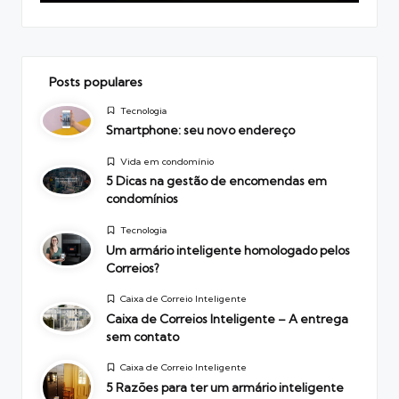
Posts populares
Posted
Tecnologia
in
Smartphone: seu novo endereço
Posted
Vida em condomínio
in
5 Dicas na gestão de encomendas em
condomínios
Posted
Tecnologia
in
Um armário inteligente homologado pelos
Correios?
Posted
Caixa de Correio Inteligente
in
Caixa de Correios Inteligente – A entrega
sem contato
Posted
Caixa de Correio Inteligente
in
5 Razões para ter um armário inteligente