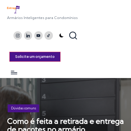
Armários Inteligentes para Condomínios
Instagram
LinkedIn
Youtube
TikTok
Solicite um orçamento
Posted
Dúvidas comuns
in
Como é feita a retirada e entrega
de pacotes no armário