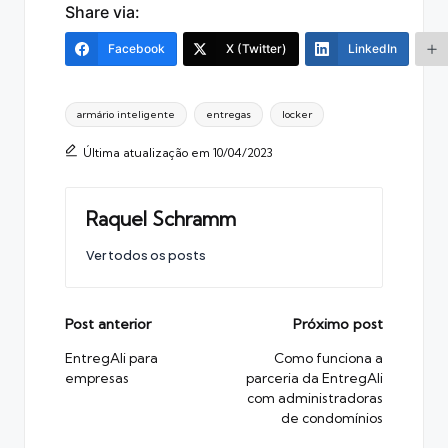
Share via:
Facebook
X (Twitter)
LinkedIn
Tags:
armário inteligente
entregas
locker
Última atualização em 10/04/2023
Raquel Schramm
Ver todos os posts
Post
Post anterior
Próximo post
navigation
EntregAli para
Como funciona a
empresas
parceria da EntregAli
com administradoras
de condomínios