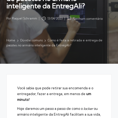
inteligente da EntregAli?
Por
Raquel Schramm
13/04/2023
Nenhum comentário
Posted
by
Home
Dúvidas comuns
Como é feita a retirada e entrega de
pacotes no armário inteligente da EntregAli?
Você sabia que pode retirar sua encomenda e o
entregador, fazer a entrega, em menos de
um
minuto
?
Hoje daremos um passo a passo de como o
locker
ou
armário inteligente da EntregAli facilitam a sua vida,