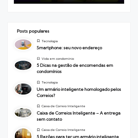
Posts populares
Posted
Tecnologia
in
Smartphone: seu novo endereço
Posted
Vida em condomínio
in
5 Dicas na gestão de encomendas em
condomínios
Posted
Tecnologia
in
Um armário inteligente homologado pelos
Correios?
Posted
Caixa de Correio Inteligente
in
Caixa de Correios Inteligente – A entrega
sem contato
Posted
Caixa de Correio Inteligente
in
5 Razões para ter um armário inteligente