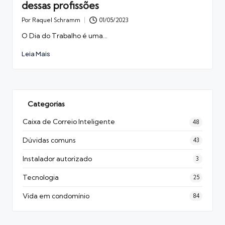
dessas profissões
Por
Raquel Schramm
01/05/2023
Posted
by
O Dia do Trabalho é uma…
Leia Mais
Categorias
Caixa de Correio Inteligente
48
Dúvidas comuns
43
Instalador autorizado
3
Tecnologia
25
Vida em condomínio
84