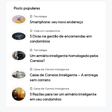
Posts populares
Posted
Tecnologia
in
Smartphone: seu novo endereço
Posted
Vida em condomínio
in
5 Dicas na gestão de encomendas em
condomínios
Posted
Tecnologia
in
Um armário inteligente homologado pelos
Correios?
Posted
Caixa de Correio Inteligente
in
Caixa de Correios Inteligente – A entrega
sem contato
Posted
Caixa de Correio Inteligente
in
5 Razões para ter um armário inteligente
em seu condomínio