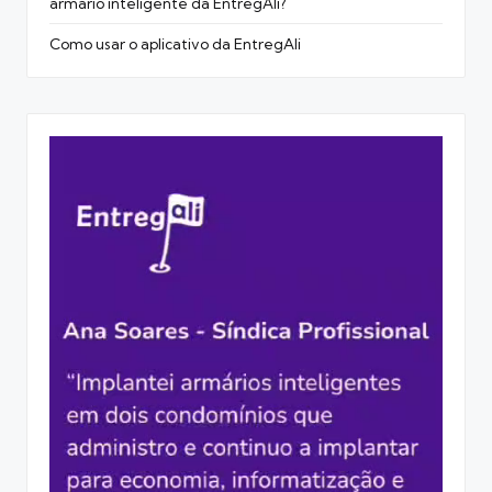
armário inteligente da EntregAli?
Como usar o aplicativo da EntregAli