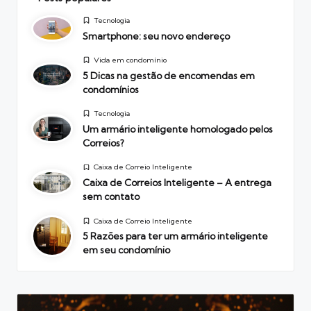
Posted
Tecnologia
in
Smartphone: seu novo endereço
Posted
Vida em condomínio
in
5 Dicas na gestão de encomendas em
condomínios
Posted
Tecnologia
in
Um armário inteligente homologado pelos
Correios?
Posted
Caixa de Correio Inteligente
in
Caixa de Correios Inteligente – A entrega
sem contato
Posted
Caixa de Correio Inteligente
in
5 Razões para ter um armário inteligente
em seu condomínio