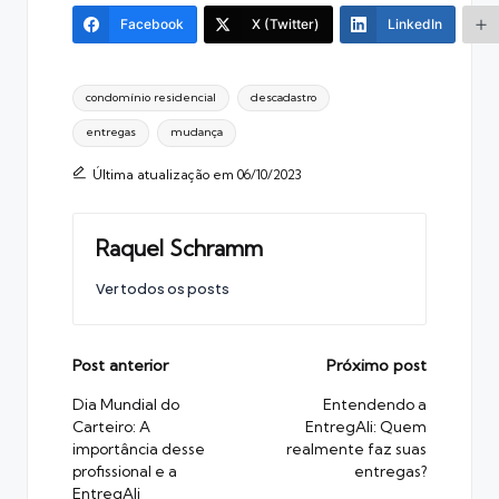
Facebook
X (Twitter)
LinkedIn
Tags:
condomínio residencial
descadastro
entregas
mudança
Última atualização em 06/10/2023
Raquel Schramm
Ver todos os posts
Post
Post anterior
Próximo post
navigation
Dia Mundial do
Entendendo a
Carteiro: A
EntregAli: Quem
importância desse
realmente faz suas
profissional e a
entregas?
EntregAli