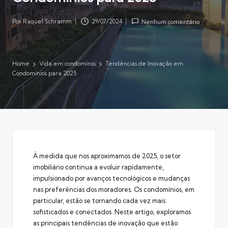
Por
Raquel Schramm
29/07/2024
Nenhum comentário
Posted
by
Home
Vida em condomínio
Tendências de Inovação em
Condomínios para 2025
À medida que nos aproximamos de 2025, o setor
imobiliário continua a evoluir rapidamente,
impulsionado por avanços tecnológicos e mudanças
nas preferências dos moradores. Os condomínios, em
particular, estão se tornando cada vez mais
sofisticados e conectados. Neste artigo, exploramos
as principais tendências de inovação que estão