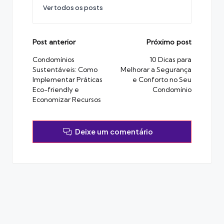
Ver todos os posts
Post
Post anterior
Próximo post
navigation
Condomínios
10 Dicas para
Sustentáveis: Como
Melhorar a Segurança
Implementar Práticas
e Conforto no Seu
Eco-friendly e
Condomínio
Economizar Recursos
Deixe um comentário