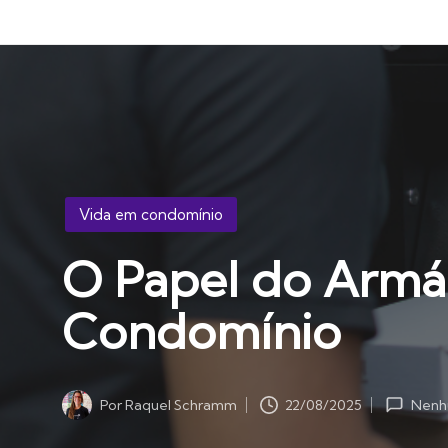
Posted
Vida em condomínio
in
O Papel do Armár
Condomínio
22/08/2025
Por
Raquel Schramm
Nenh
Posted
by