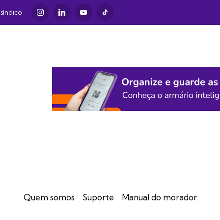
Instagram
LinkedIn
Youtube
TikTok
síndico
Quem somos
Suporte
Manual do morador