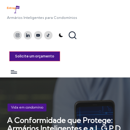
Armários Inteligentes para Condomínios
Instagram
LinkedIn
Youtube
TikTok
Solicite um orçamento
Posted
Vida em condomínio
in
A Conformidade que Protege:
Armários Inteligentes e a L.G.P.D.