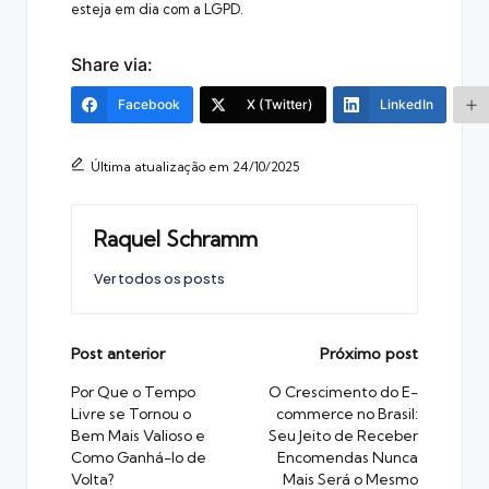
esteja em dia com a LGPD.
Share via:
Facebook
X (Twitter)
LinkedIn
Última atualização em 24/10/2025
Raquel Schramm
Ver todos os posts
Post
Post anterior
Próximo post
navigation
Por Que o Tempo
O Crescimento do E-
Livre se Tornou o
commerce no Brasil:
Bem Mais Valioso e
Seu Jeito de Receber
Como Ganhá-lo de
Encomendas Nunca
Volta?
Mais Será o Mesmo