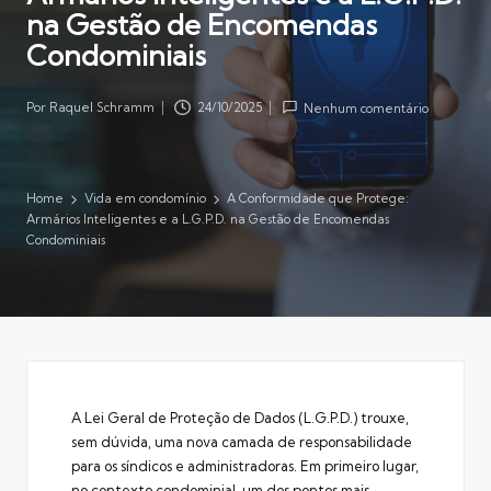
na Gestão de Encomendas
Condominiais
Por
Raquel Schramm
24/10/2025
Nenhum comentário
Posted
by
Home
Vida em condomínio
A Conformidade que Protege:
Armários Inteligentes e a L.G.P.D. na Gestão de Encomendas
Condominiais
A Lei Geral de Proteção de Dados (L.G.P.D.) trouxe,
sem dúvida, uma nova camada de responsabilidade
para os síndicos e administradoras. Em primeiro lugar,
no contexto condominial, um dos pontos mais