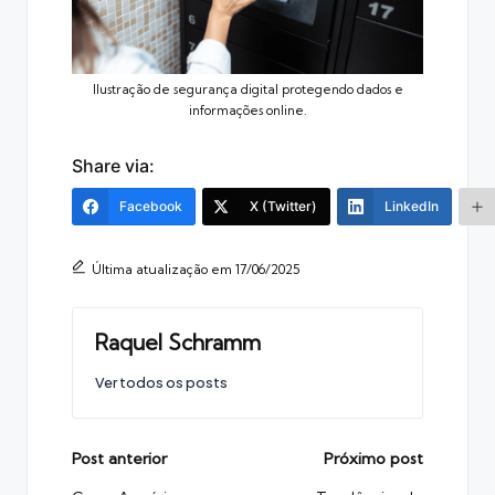
Ilustração de segurança digital protegendo dados e
informações online.
Share via:
Facebook
X (Twitter)
LinkedIn
Última atualização em 17/06/2025
Raquel Schramm
Ver todos os posts
Post
Post anterior
Próximo post