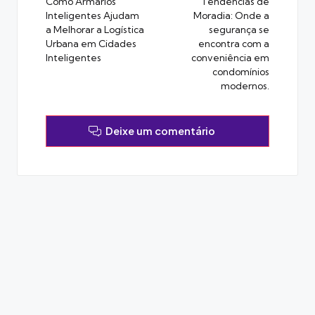
navigation
Como Armários
Tendências de
Inteligentes Ajudam
Moradia: Onde a
a Melhorar a Logística
segurança se
Urbana em Cidades
encontra com a
Inteligentes
conveniência em
condomínios
modernos.
Deixe um comentário