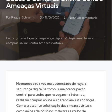
Ameaças Virtuais
Por
Raquel Schramm
17/06/2025
Nenhum comentário
Posted
by
Home
Tecnologia
Segurança Digital: Proteja Seus Dados e
Compras Online Contra Ameaças Virtuais
No mundo cada vez mais conectado de hoje, a
segurança digital se tornou uma preocupação
central para todos que navegam na internet,
realizam compras online ou gerenciam suas finanças.
Com a crescente sofisticação das ameaças virtuais,
como golpes de phishing, malwares e roubo de