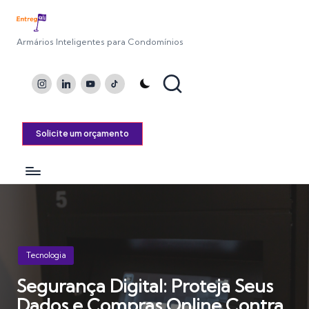
Armários Inteligentes para Condomínios
Instagram
LinkedIn
Youtube
TikTok
Solicite um orçamento
Posted
Tecnologia
in
Segurança Digital: Proteja Seus
Dados e Compras Online Contra