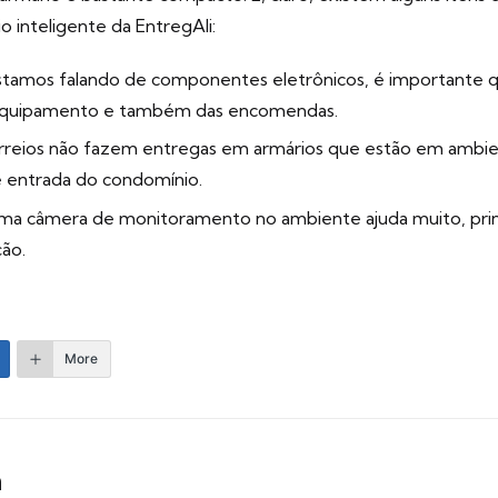
io inteligente da EntregAli:
stamos falando de componentes eletrônicos, é importante qu
do equipamento e também das encomendas.
orreios não fazem entregas em armários que estão em ambie
 entrada do condomínio.
ma câmera de monitoramento no ambiente ajuda muito, prin
ção.
More
m