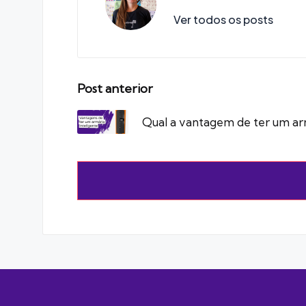
Ver todos os posts
Post
Post anterior
navigation
Qual a vantagem de ter um arm