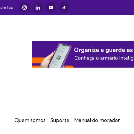
Instagram
LinkedIn
Youtube
TikTok
síndico
Quem somos
Suporte
Manual do morador