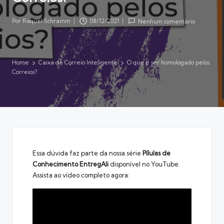
Por
Raquel Schramm
08/12/2021
Nenhum comentário
Posted
by
Home
Caixa de Correio Inteligente
O que é ser homologado pelos
Correios?
Essa dúvida faz parte da nossa série
Pílulas de
Conhecimento EntregAli
disponível no YouTube.
Assista ao vídeo completo agora: