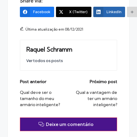
Share via:
Facebook
X (Twitter)
LinkedIn
Última atualização em 08/12/2021
Raquel Schramm
Ver todos os posts
Post
Post anterior
Próximo post
navigation
Qual deve ser o
Qual a vantagem de
tamanho do meu
ter um armário
armário inteligente?
inteligente?
Deixe um comentário